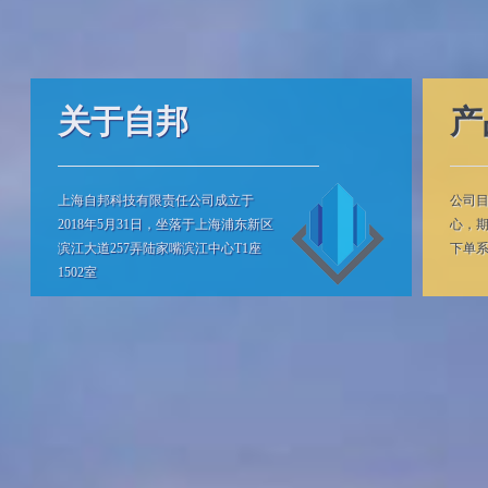
关于自邦
产
上海自邦科技有限责任公司成立于
公司
2018年5月31日，坐落于上海浦东新区
心，
滨江大道257弄陆家嘴滨江中心T1座
下单
1502室